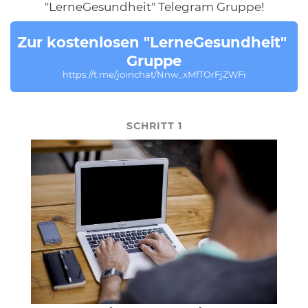
"LerneGesundheit" Telegram Gruppe!
Zur kostenlosen "LerneGesundheit" 
Gruppe
https://t.me/joinchat/Nnw_xMfTOrFjZWFi
SCHRITT 1